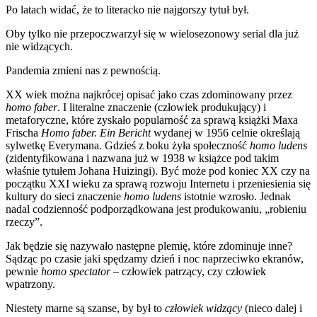
Po latach widać, że to literacko nie najgorszy tytuł był.
Oby tylko nie przepoczwarzył się w wielosezonowy serial dla już
nie widzących.
Pandemia zmieni nas z pewnością.
XX wiek można najkrócej opisać jako czas zdominowany przez
homo faber
. I literalne znaczenie (człowiek produkujący) i
metaforyczne, które zyskało popularność za sprawą książki Maxa
Frischa
Homo faber. Ein Bericht
wydanej w 1956 celnie określają
sylwetkę Everymana. Gdzieś z boku żyła społeczność
homo ludens
(zidentyfikowana i nazwana już w 1938 w książce pod takim
właśnie tytułem Johana Huizingi). Być może pod koniec XX czy na
początku XXI wieku za sprawą rozwoju Internetu i przeniesienia się
kultury do sieci znaczenie
homo ludens
istotnie wzrosło. Jednak
nadal codzienność podporządkowana jest produkowaniu, „robieniu
rzeczy”.
Jak będzie się nazywało następne plemię, które zdominuje inne?
Sądząc po czasie jaki spędzamy dzień i noc naprzeciwko ekranów,
pewnie
homo spectator
– człowiek patrzący, czy człowiek
wpatrzony.
Niestety marne są szanse, by był to
człowiek widzący
(nieco dalej i