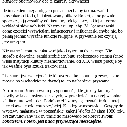
publicae
obejmowały oba te zakresy aktywności).
Ile to całkiem rozgarniętych postaci trzeba by tak nazwać! I
piosenkarka Doda, i utalentowany piłkarz Robert, choć pewnie
sporo czytają zostaliby od literatury odcięci przy takiej antycznej
wykładni słów noblistki. Natomiast i np. abp. M. Jędraszewski, i
coraz częściej wyświetlani influencerzy i influencerki chyba nie, bo
pełnią jednak wyraźne funkcje religijne. A prywatnie też czytają
pewnie sporo.
Nie warto literatury traktować jako kryterium dzielącego. Nie
sposób z dowolnej sztuki zrobić atrybutu społecznego statusu (choć
wiele instytucji kultury niezmordowanie, od XIX wieku pracuje by
tak właśnie była sztuka traktowana).
Literatura jest esencjonalnie idiotyczna, bo ujawnia (często, jak to
mówią na wschodzie: z
a durno
) to, co najbardziej prywatne.
A bardzo urażonym warto przypomnieć jakie „teksty kultury”
bawiły w latach osiemdziesiątych, w przedwiośniu naszej wspólnej
jak literatura wolności. Podobno zbliżamy się mentalnie do tamtej
nieciekawej epoki coraz szybciej. Katalog warszawskiej
Gruppy
do
wystawy malarstwa w poznańskiej galerii
Wielka 19
zimą 1986 roku
był zatytułowany tak by trafić do masowego odbiorcy:
Twoim
bohaterem, hołoto, jest nuda przynosząca nieszczęście.