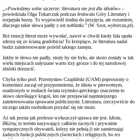
„»Powiedzmy sobie szczerze: literatura nie jest dla idiotów«
–
powiedziała Olga Tokarczuk podczas festiwalu Góry Literatury i
rozpętała burzę. To wypowiedź trudna do przyjęcia, ale rozumiem,
dlaczego takie słowa padły z ust noblistki.” (W. Szot,
wyborcza.pl
).
Ileż emocji literat może wywołać, nawet w chwili kiedy fala upału
zderza się ze ścianą gradobicia! To krzepiące, że literatura nadal
budzi zainteresowanie pośród takiego zamętu.
Jakby te słowa nie padły, straty by nie było, ale skoro zostały w tak
wielu miejscach usłyszane warto trzy grosze i do tej narodowej
zbiórki dorzucić.
Chyba tylko prof. Przemysław Czapliński (UAM) poproszony o
komentarz zaczął od przypomnienia, że idiota w pierwotnym,
osadzonym w realiach świata rzymsko-greckiego znaczeniu to
słowo określające kogoś, kto nie przejawiał najmniejszego
zainteresowania sprawami publicznymi. Literatura, rzeczywiście do
niczego takim osobnikom przydać się nie może.
Aż tak prosta jak profesor wyłuszczył sprawa nie jest. I
diota,
ῐ̓δῐώτης
to termin nazywający całkiem zacnych i prywatnie
sympatycznych obywateli, którzy nie pełnią (i nie zamierzają)
żadnych funkcji publicznych (świeckich i religijnych, bo
res