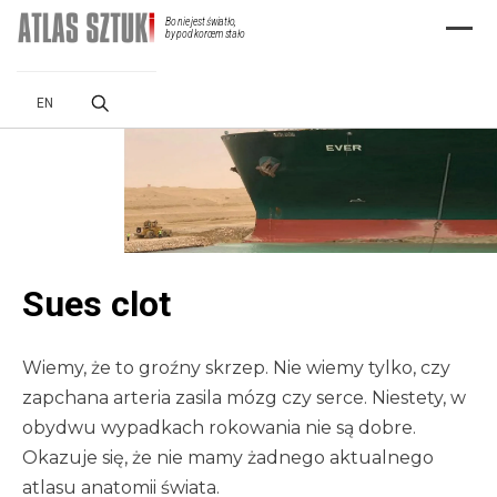
Bo nie jest światło,
Menu
by pod korcem stało
EN
Sues clot
Wiemy, że to groźny skrzep. Nie wiemy tylko, czy
zapchana arteria zasila mózg czy serce. Niestety, w
obydwu wypadkach rokowania nie są dobre.
Okazuje się, że nie mamy żadnego aktualnego
atlasu anatomii świata.