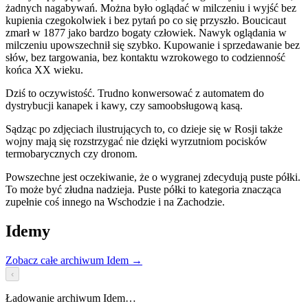
żadnych nagabywań. Można było oglądać w milczeniu i wyjść bez
kupienia czegokolwiek i bez pytań po co się przyszło. Boucicaut
zmarł w 1877 jako bardzo bogaty człowiek. Nawyk oglądania w
milczeniu upowszechnił się szybko. Kupowanie i sprzedawanie bez
słów, bez targowania, bez kontaktu wzrokowego to codzienność
końca XX wieku.
Dziś to oczywistość. Trudno konwersować z automatem do
dystrybucji kanapek i kawy, czy samoobsługową kasą.
Sądząc po zdjęciach ilustrujących to, co dzieje się w Rosji także
wojny mają się rozstrzygać nie dzięki wyrzutniom pocisków
termobarycznych czy dronom.
Powszechne jest oczekiwanie, że o wygranej zdecydują puste półki.
To może być złudna nadzieja. Puste półki to kategoria znacząca
zupełnie coś innego na Wschodzie i na Zachodzie.
Idemy
Zobacz całe archiwum Idem
→
‹
Ładowanie archiwum Idem…