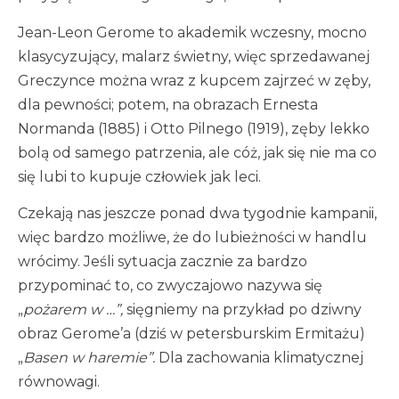
Jean-Leon Gerome to akademik wczesny, mocno
klasycyzujący, malarz świetny, więc sprzedawanej
Greczynce można wraz z kupcem zajrzeć w zęby,
dla pewności; potem, na obrazach Ernesta
Normanda (1885) i Otto Pilnego (1919), zęby lekko
bolą od samego patrzenia, ale cóż, jak się nie ma co
się lubi to kupuje człowiek jak leci.
Czekają nas jeszcze ponad dwa tygodnie kampanii,
więc bardzo możliwe, że do lubieżności w handlu
wrócimy. Jeśli sytuacja zacznie za bardzo
przypominać to, co zwyczajowo nazywa się
„
pożarem w …”,
sięgniemy na przykład po dziwny
obraz Gerome’a (dziś w petersburskim Ermitażu)
„
Basen w haremie”.
Dla zachowania klimatycznej
równowagi.