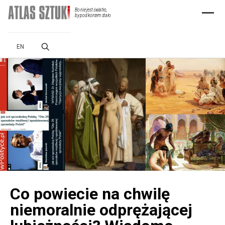
Bo nie jest światło,
Menu
by pod korcem stało
EN
Co powiecie na chwilę
niemoralnie odprężającej