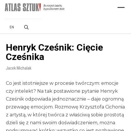
Bo nie jest światło,
Menu
by pod korcem stało
EN
Henryk Cześnik: Cięcie
Cześnika
Jacek Michalak
Co jest istotniejsze w procesie twórczym: emocje
czy intelekt? Na tak postawione pytanie Henryk
Cześnik odpowiada jednoznacznie – daje ogromną
przewagę emocjom. Rozmowę Krzysztofa Cichonia
z artystą, w której twórca z właściwą sobie prostotą
dzieli się z nami swoim doświadczeniem, można
podsumować krótko: wszystko co jest pozbawione